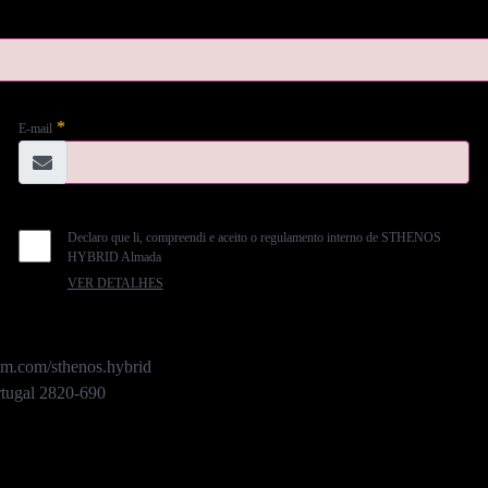
*
E-mail
Declaro que li, compreendi e aceito o regulamento interno de STHENOS
HYBRID Almada
VER DETALHES
ram.com/sthenos.hybrid
rtugal 2820-690