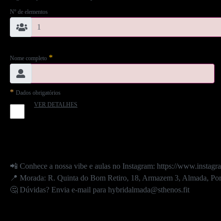
Nº de elementos
*
Nome completo
*
Dados obrigatórios
VER DETALHES
📲 Conhece a nossa vibe e aulas no Instagram: https://www.instag
📍 Morada: R. Quinta do Bom Retiro, 18, Armazem 3, Almada, Po
🤔 Dúvidas? Envia e-mail para hybridalmada@sthenos.fit